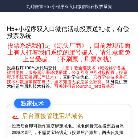
九鲸微擎H5+小程序双入口微信钻石投票系统
H5+小程序双入口微信活动投票送礼物，有偿
投票系统
投票系统我们是《源头厂商》，目前发现市面
上有人打着我们系统的旗号骗人，请注意避免
上当受骗。（不刷票，刷票勿扰）
投票程序100%源代码交付，
手把手教全部技术（域名解析备案，
被封更换，服务器部署环境搭建，公众号商户号对接配置，投票
程序系统安装调试等技术）
，直到学会为止。
只有学会技术并把
技术和数据掌握在自己手里才知道无敌是多么寂寞。
终身提供技
术问题售后和技术解答。
可关注抖音(ourphp_net)看演示
独家技术
后台直接管理宝塔域名
投票后台即可操作宝塔绑定域名。域名解析完在投票后台添
加域名即可，不需要宝塔绑定->投票后台添加，两头反复操