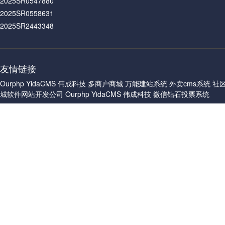
2025SR0547880
2025SR0558631
2025SR2443348
友情链接
Ourphp
YidaCMS
伟成科技
多商户商城
万能建站系统
外卖cms系统
社
城软件网站开发公司
Ourphp
YidaCMS
伟成科技
微信钻石投票系统