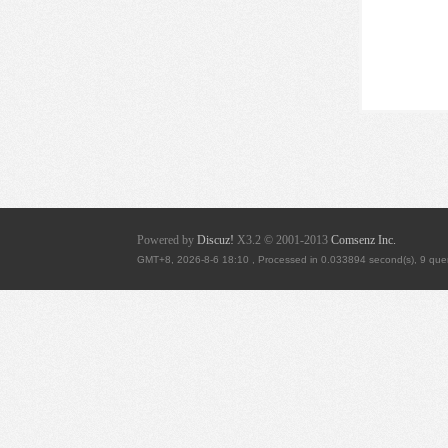
Powered by
Discuz!
X3.2
© 2001-2013
Comsenz Inc.
GMT+8, 2026-8-6 18:10
, Processed in 0.033894 second(s), 9 quer